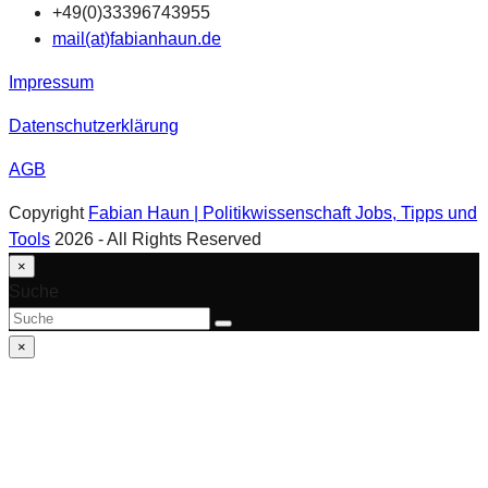
+49(0)33396743955
mail(at)fabianhaun.de
Impressum
Datenschutzerklärung
AGB
Copyright
Fabian Haun | Politikwissenschaft Jobs, Tipps und
Tools
2026 - All Rights Reserved
An
×
Suche
Suche
den
schließen
Suche
Senden
Anfang
×
Close
scrollen
mobile
menu