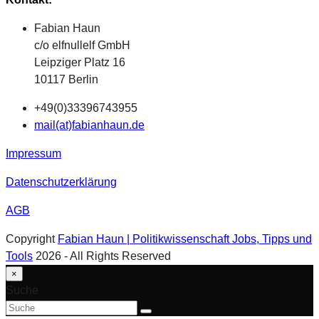
Fabian Haun
c/o elfnullelf GmbH
Leipziger Platz 16
10117 Berlin
+49(0)33396743955
mail(at)fabianhaun.de
Impressum
Datenschutzerklärung
AGB
Copyright
Fabian Haun | Politikwissenschaft Jobs, Tipps und
Tools
2026 - All Rights Reserved
An
×
Suche
Suche
den
schließen
Suche
Senden